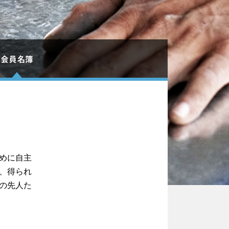
会員名簿
めに自主
、得られ
の先人た