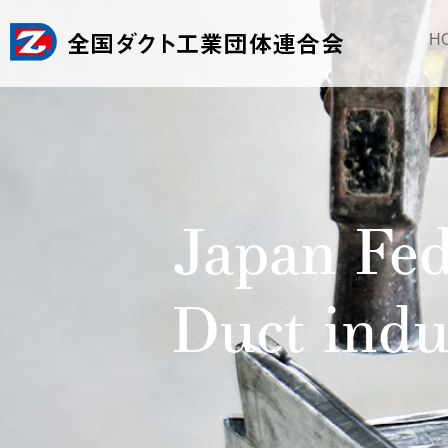
H
Japan Fed
Duct indu